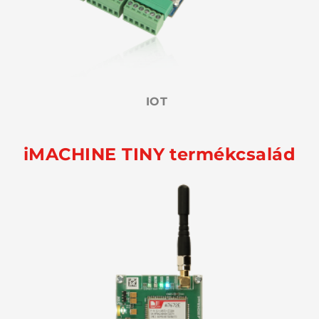
IOT
iMACHINE TINY termékcsalád