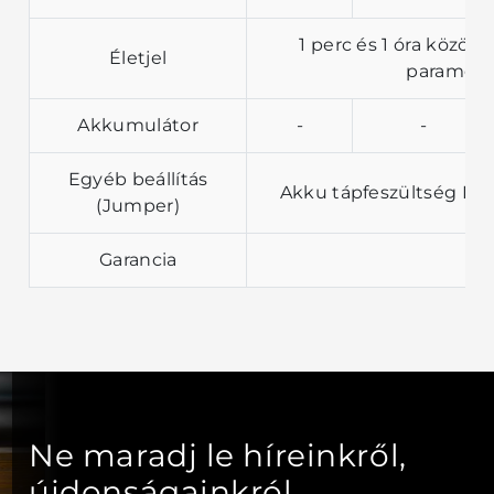
1 perc és 1 óra közöt
Életjel
paraméte
Akkumulátor
-
-
Egyéb beállítás
Akku tápfeszültség RS
(Jumper)
Garancia
Ne maradj le híreinkről,
újdonságainkról