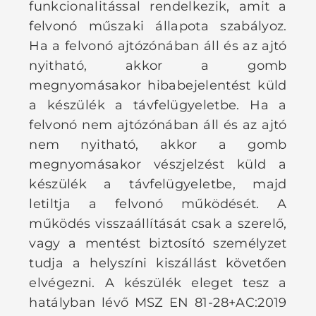
funkcionalitással rendelkezik, amit a
felvonó műszaki állapota szabályoz.
Ha a felvonó ajtózónában áll és az ajtó
nyitható, akkor a gomb
megnyomásakor hibabejelentést küld
a készülék a távfelügyeletbe. Ha a
felvonó nem ajtózónában áll és az ajtó
nem nyitható, akkor a gomb
megnyomásakor vészjelzést küld a
készülék a távfelügyeletbe, majd
letiltja a felvonó működését. A
működés visszaállítását csak a szerelő,
vagy a mentést biztosító személyzet
tudja a helyszíni kiszállást követően
elvégezni. A készülék eleget tesz a
hatályban lévő MSZ EN 81-28+AC:2019