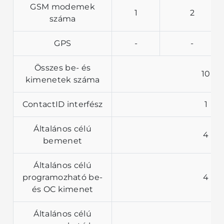
GSM modemek
1
2
száma
GPS
-
-
Összes be- és
10
kimenetek száma
ContactID interfész
1
Általános célú
4
bemenet
Általános célú
programozható be-
4
és OC kimenet
Általános célú