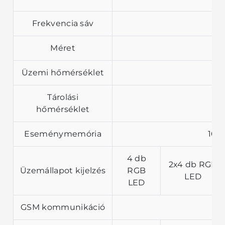
Frekvencia sáv
Méret
Üzemi hőmérséklet
Tárolási
hőmérséklet
Eseménymemória
102
4 db
2x4 db RGB
Üzemállapot kijelzés
RGB
LED
LED
GSM kommunikáció