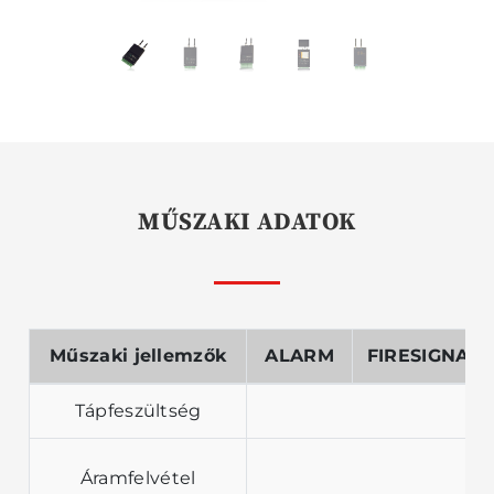
MŰSZAKI ADATOK
Műszaki jellemzők
ALARM
FIRESIGNAL
Tápfeszültség
N
Áramfelvétel
Ma