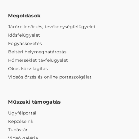
Megoldások
Járőrellenőrzés, tevékenységfelügyelet
Idősfelügyelet
Fogyáskövetés
Beltéri helymeghatározás
Hőmérséklet távfelügyelet
Okos közvilágítás
Videós őrzés és online portaszolgálat
Műszaki támogatás
Ügyfélportál
Képzéseink
Tudástár
Videó galéria