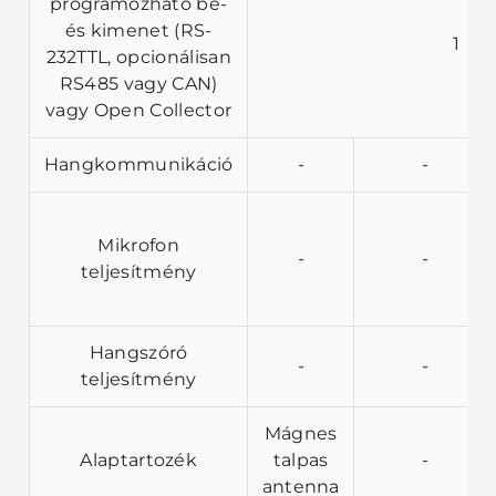
programozható be-
és kimenet (RS-
1
232TTL, opcionálisan
RS485 vagy CAN)
vagy Open Collector
Hangkommunikáció
-
-
Mikrofon
-
-
teljesítmény
Hangszóró
-
-
teljesítmény
Mágnes
Alaptartozék
talpas
-
antenna