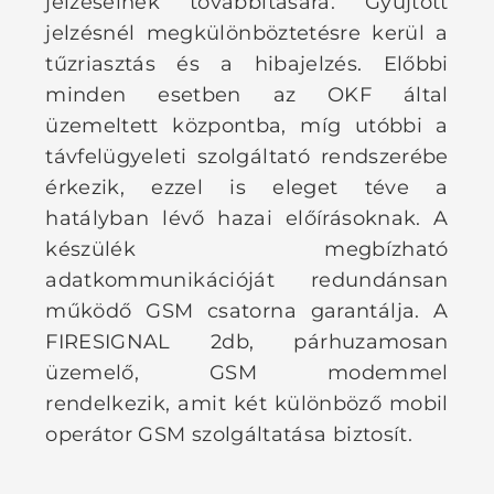
jelzéseinek továbbítására. Gyűjtött
jelzésnél megkülönböztetésre kerül a
tűzriasztás és a hibajelzés. Előbbi
minden esetben az OKF által
üzemeltett központba, míg utóbbi a
távfelügyeleti szolgáltató rendszerébe
érkezik, ezzel is eleget téve a
hatályban lévő hazai előírásoknak. A
készülék megbízható
adatkommunikációját redundánsan
működő GSM csatorna garantálja. A
FIRESIGNAL 2db, párhuzamosan
üzemelő, GSM modemmel
rendelkezik, amit két különböző mobil
operátor GSM szolgáltatása biztosít.