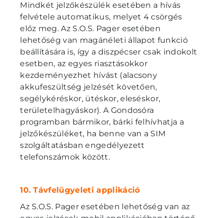
Mindkét jelzőkészülék esetében a hívás
felvétele automatikus, melyet 4 csörgés
előz meg. Az S.O.S. Pager esetében
lehetőség van magánéleti állapot funkció
beállítására is, így a diszpécser csak indokolt
esetben, az egyes riasztásokkor
kezdeményezhet hívást (alacsony
akkufeszültség jelzését követően,
segélykéréskor, ütéskor, eleséskor,
területelhagyáskor). A Gondosóra
programban bármikor, bárki felhívhatja a
jelzőkészüléket, ha benne van a SIM
szolgáltatásban engedélyezett
telefonszámok között.
10. Távfelügyeleti applikáció
Az S.O.S. Pager esetében lehetőség van az