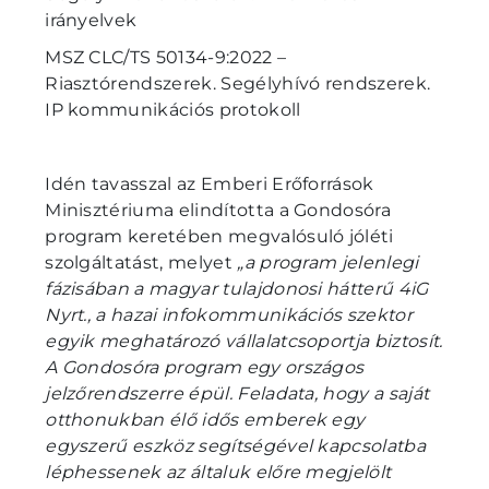
irányelvek
MSZ CLC/TS 50134-9:2022 –
Riasztórendszerek. Segélyhívó rendszerek.
IP kommunikációs protokoll
Idén tavasszal az Emberi Erőforrások
Minisztériuma elindította a Gondosóra
program keretében megvalósuló jóléti
szolgáltatást, melyet
„a program jelenlegi
fázisában a magyar tulajdonosi hátterű 4iG
Nyrt., a hazai infokommunikációs szektor
egyik meghatározó vállalatcsoportja biztosít.
A Gondosóra program egy országos
jelzőrendszerre épül. Feladata, hogy a saját
otthonukban élő idős emberek egy
egyszerű eszköz segítségével kapcsolatba
léphessenek az általuk előre megjelölt