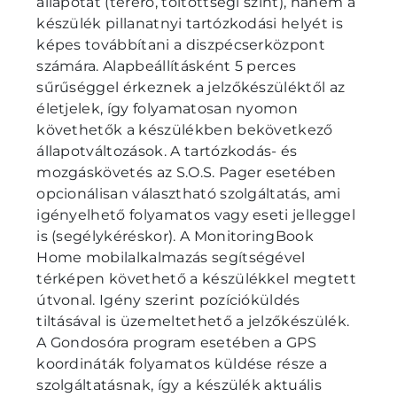
állapotát (térerő, töltöttségi szint), hanem a
készülék pillanatnyi tartózkodási helyét is
képes továbbítani a diszpécserközpont
számára. Alapbeállításként 5 perces
sűrűséggel érkeznek a jelzőkészüléktől az
életjelek, így folyamatosan nyomon
követhetők a készülékben bekövetkező
állapotváltozások. A tartózkodás- és
mozgáskövetés az S.O.S. Pager esetében
opcionálisan választható szolgáltatás, ami
igényelhető folyamatos vagy eseti jelleggel
is (segélykéréskor). A MonitoringBook
Home mobilalkalmazás segítségével
térképen követhető a készülékkel megtett
útvonal. Igény szerint pozícióküldés
tiltásával is üzemeltethető a jelzőkészülék.
A Gondosóra program esetében a GPS
koordináták folyamatos küldése része a
szolgáltatásnak, így a készülék aktuális