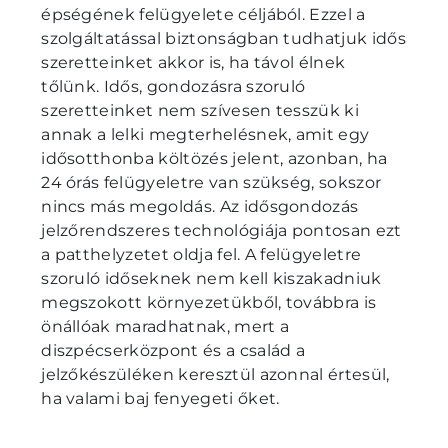
épségének felügyelete céljából. Ezzel a
szolgáltatással biztonságban tudhatjuk idős
szeretteinket akkor is, ha távol élnek
tőlünk. Idős, gondozásra szoruló
szeretteinket nem szívesen tesszük ki
annak a lelki megterhelésnek, amit egy
idősotthonba költözés jelent, azonban, ha
24 órás felügyeletre van szükség, sokszor
nincs más megoldás. Az idősgondozás
jelzőrendszeres technológiája pontosan ezt
a patthelyzetet oldja fel. A felügyeletre
szoruló időseknek nem kell kiszakadniuk
megszokott környezetükből, továbbra is
önállóak maradhatnak, mert a
diszpécserközpont és a család a
jelzőkészüléken keresztül azonnal értesül,
ha valami baj fenyegeti őket.