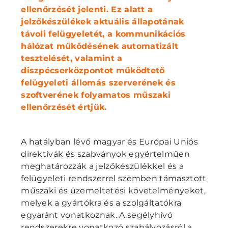
ellenőrzését jelenti. Ez alatt a
jelzőkészülékek aktuális állapotának
távoli felügyeletét, a kommunikációs
hálózat működésének automatizált
tesztelését, valamint a
diszpécserközpontot működtető
felügyeleti állomás szerverének és
szoftverének folyamatos műszaki
ellenőrzését értjük.
A hatályban lévő magyar és Európai Uniós
direktívák és szabványok egyértelműen
meghatározzák a jelzőkészülékkel és a
felügyeleti rendszerrel szemben támasztott
műszaki és üzemeltetési követelményeket,
melyek a gyártókra és a szolgáltatókra
egyaránt vonatkoznak. A segélyhívó
rendszerekre vonatkozó szabályozásról a