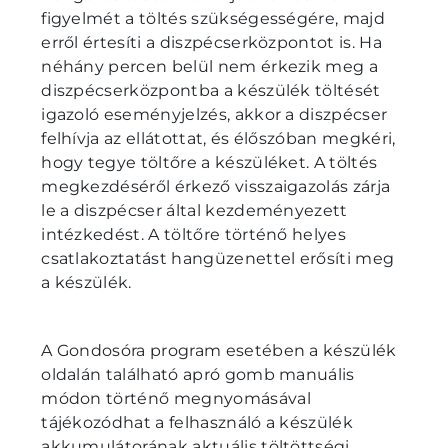
figyelmét a töltés szükségességére, majd
erről értesíti a diszpécserközpontot is. Ha
néhány percen belül nem érkezik meg a
diszpécserközpontba a készülék töltését
igazoló eseményjelzés, akkor a diszpécser
felhívja az ellátottat, és élőszóban megkéri,
hogy tegye töltőre a készüléket. A töltés
megkezdéséről érkező visszaigazolás zárja
le a diszpécser által kezdeményezett
intézkedést. A töltőre történő helyes
csatlakoztatást hangüzenettel erősíti meg
a készülék.
A Gondosóra program esetében a készülék
oldalán található apró gomb manuális
módon történő megnyomásával
tájékozódhat a felhasználó a készülék
akkumulátorának aktuális töltöttségi