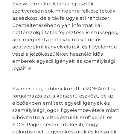
Eview terméke. A kínai fejlesztők
szoftveresen sok mindenre felkészítették
az eszközt, de a távfelügyeleti rendszer
üzemeltetéséhez olyan informatikai
háttérszolgáltatás fejlesztése is szükséges,
ami megfelel a hatályban lévő uniós
adatvédelmi irányelveknek, és figyelembe
veszi a jelzőkészüléket használó idős
emberek egyedi igényeit és személyiségi
jogait is.
Számos cég, többek között a MOHAnet is
forgalmazza ezt a korszerű eszközt, de az
előzőekben említett egyedi igények és
személyiségi jogok figyelembevétele miatt
kibővítette a jelzőkészülék szoftverét, és
S.O.S. Pager néven értékesíti, hogy
különbséget tegyen készülék és készülék