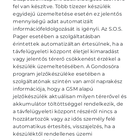
fel van készítve. Több tízezer készülék
egyidejű üzemeltetése esetén ez jelentős
mennyiségű adat automatizált
információfeldolgozását is igényli. Az S.O.S.
Pager esetében a szolgáltatásban
érintettek automatizáltan értesülnek, ha a
távfelügyeleti központ életjel kimaradást
vagy jelentős térerő csökkenést érzékel a
készülék üzemeltetésében. A Gondosóra
program jelzőkészüléke esetében a
szolgáltatónak szintén van arról naprakész
információja, hogy a GSM alapú
jelzőkészülék aktuálisan milyen térerővel és
akkumulátor töltöttséggel rendelkezik, de
a távfelügyeleti központ részéről nincs a
hozzátartozók vagy az idős személy felé
automatikus értesítés, visszajelzés, ha a
készüléktől rendellenes üzemi