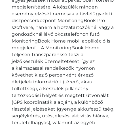
egyes jelzések mobil applikációban történő
megjelenítésére. A készülék minden
eseményjelzését nemcsak a távfelügyeleti
diszpécserközpont MonitoringBook Pro
szoftvere, hanem a hozzátartozóknál vagy a
gondozóknál lévő okostelefonon futó,
MonitoringBook Home mobil applikáció is
megjeleníti. A MonitoringBook Home
teljesen transzparenssé teszi a
jelzőkészülék üzemeltetését, így az
alkalmazással rendelkezők nyomon
követhetik az 5 percenként érkező
életjelek információit (térerő, akku
töltöttség), a készülék pillanatnyi
tartózkodási helyét és megtett útvonalát
(GPS koordináták alapján), a különböző
riasztási jelzéseket (gyenge akkufeszültség,
segélykérés, ütés, elesés, aktivitás hiánya,
területelhagyás), valamint az egyéb