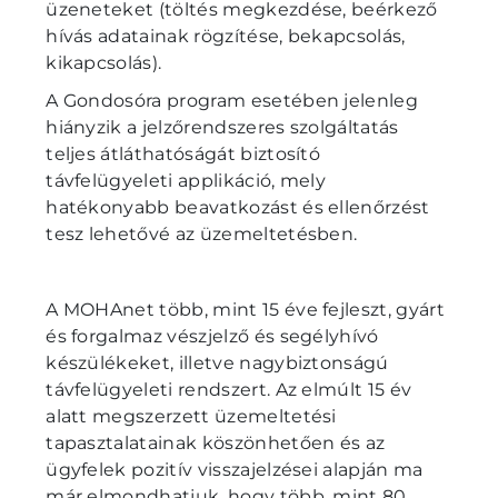
üzeneteket (töltés megkezdése, beérkező
hívás adatainak rögzítése, bekapcsolás,
kikapcsolás).
A Gondosóra program esetében jelenleg
hiányzik a jelzőrendszeres szolgáltatás
teljes átláthatóságát biztosító
távfelügyeleti applikáció, mely
hatékonyabb beavatkozást és ellenőrzést
tesz lehetővé az üzemeltetésben.
A MOHAnet több, mint 15 éve fejleszt, gyárt
és forgalmaz vészjelző és segélyhívó
készülékeket, illetve nagybiztonságú
távfelügyeleti rendszert. Az elmúlt 15 év
alatt megszerzett üzemeltetési
tapasztalatainak köszönhetően és az
ügyfelek pozitív visszajelzései alapján ma
már elmondhatjuk, hogy több, mint 80