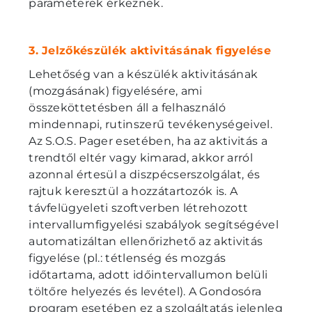
paraméterek érkeznek.
3. Jelzőkészülék aktivitásának figyelése
Lehetőség van a készülék aktivitásának
(mozgásának) figyelésére, ami
összeköttetésben áll a felhasználó
mindennapi, rutinszerű tevékenységeivel.
Az S.O.S. Pager esetében, ha az aktivitás a
trendtől eltér vagy kimarad, akkor arról
azonnal értesül a diszpécserszolgálat, és
rajtuk keresztül a hozzátartozók is. A
távfelügyeleti szoftverben létrehozott
intervallumfigyelési szabályok segítségével
automatizáltan ellenőrizhető az aktivitás
figyelése (pl.: tétlenség és mozgás
időtartama, adott időintervallumon belüli
töltőre helyezés és levétel). A Gondosóra
program esetében ez a szolgáltatás jelenleg