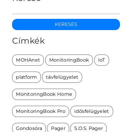
KERESÉS
Címkék
MOHAnet
MonitoringBook
IoT
platform
távfelügyelet
MonitoringBook Home
MonitoringBook Pro
idősfelügyelet
Gondosóra
Pager
S.O.S. Pager