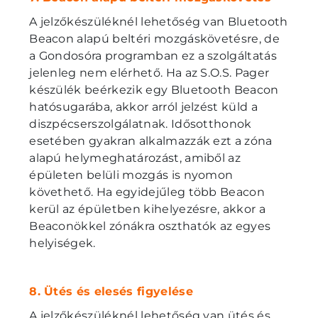
A jelzőkészüléknél lehetőség van Bluetooth
Beacon alapú beltéri mozgáskövetésre, de
a Gondosóra programban ez a szolgáltatás
jelenleg nem elérhető. Ha az S.O.S. Pager
készülék beérkezik egy Bluetooth Beacon
hatósugarába, akkor arról jelzést küld a
diszpécserszolgálatnak. Idősotthonok
esetében gyakran alkalmazzák ezt a zóna
alapú helymeghatározást, amiből az
épületen belüli mozgás is nyomon
követhető. Ha egyidejűleg több Beacon
kerül az épületben kihelyezésre, akkor a
Beaconökkel zónákra oszthatók az egyes
helyiségek.
8. Ütés és elesés figyelése
A jelzőkészüléknél lehetőség van ütés és