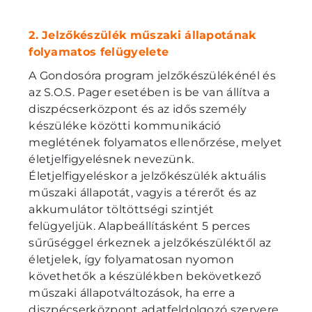
2. Jelzőkészülék műszaki állapotának
folyamatos felügyelete
A Gondosóra program jelzőkészülékénél és
az S.O.S. Pager esetében is be van állítva a
diszpécserközpont és az idős személy
készüléke közötti kommunikáció
meglétének folyamatos ellenőrzése, melyet
életjelfigyelésnek nevezünk.
Életjelfigyeléskor a jelzőkészülék aktuális
műszaki állapotát, vagyis a térerőt és az
akkumulátor töltöttségi szintjét
felügyeljük. Alapbeállításként 5 perces
sűrűséggel érkeznek a jelzőkészüléktől az
életjelek, így folyamatosan nyomon
követhetők a készülékben bekövetkező
műszaki állapotváltozások, ha erre a
diszpécserközpont adatfeldolgozó szervere