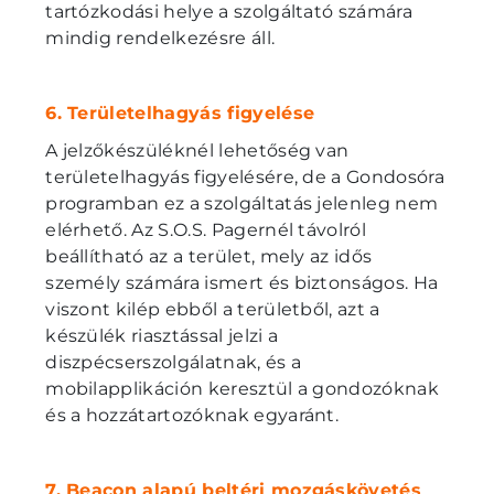
tartózkodási helye a szolgáltató számára
mindig rendelkezésre áll.
6. Területelhagyás figyelése
A jelzőkészüléknél lehetőség van
területelhagyás figyelésére, de a Gondosóra
programban ez a szolgáltatás jelenleg nem
elérhető. Az S.O.S. Pagernél távolról
beállítható az a terület, mely az idős
személy számára ismert és biztonságos. Ha
viszont kilép ebből a területből, azt a
készülék riasztással jelzi a
diszpécserszolgálatnak, és a
mobilapplikáción keresztül a gondozóknak
és a hozzátartozóknak egyaránt.
7. Beacon alapú beltéri mozgáskövetés