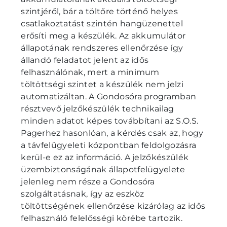
szintjéről, bár a töltőre történő helyes
csatlakoztatást szintén hangüzenettel
erősíti meg a készülék. Az akkumulátor
állapotának rendszeres ellenőrzése így
állandó feladatot jelent az idős
felhasználónak, mert a minimum
töltöttségi szintet a készülék nem jelzi
automatizáltan. A Gondosóra programban
résztvevő jelzőkészülék technikailag
minden adatot képes továbbítani az S.O.S.
Pagerhez hasonlóan, a kérdés csak az, hogy
a távfelügyeleti központban feldolgozásra
kerül-e ez az információ. A jelzőkészülék
üzembiztonságának állapotfelügyelete
jelenleg nem része a Gondosóra
szolgáltatásnak, így az eszköz
töltöttségének ellenőrzése kizárólag az idős
felhasználó felelősségi körébe tartozik.