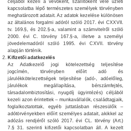
céljából kezeli a vevőként, szállítóként vele üzleti
kapcsolatba lépő természetes személyek törvényben
meghatározott adatait. Az adatok kezelése különösen
az általános forgalmi adóról szóló 2017. évi CXXVII.
tv. 169.§, és 202.§-a, valamint a számvitelről szóló
2000. évi C. törvény 167.§-a, illetve a személyi
jövedelemadóról szóló 1995. évi CXVII. törvény
alapján történik.
Kifizetői adatkezelés
Az Adatkezelő jogi kötelezettség teljesítése
jogcímén, törvényben előírt adó és
járulékkötelezettségek teljesítése (adó-, adóelőleg,
járulékok megállapítása, bérszámfejtés,
társadalombiztosítási, nyugdíj ügyintézés) céljából
kezeli azon érintettek – munkavállalók, családtagjaik,
foglalkoztatottak, egyéb juttatásban részesülők –
adótörvényekben előírt személyes adatait, akikkel az
adózás rendjéről szóló 2017. évi CL. törvény (Art.)
7.§ 31. szerinti kifizetői kapcsolatban áll. A kezelt