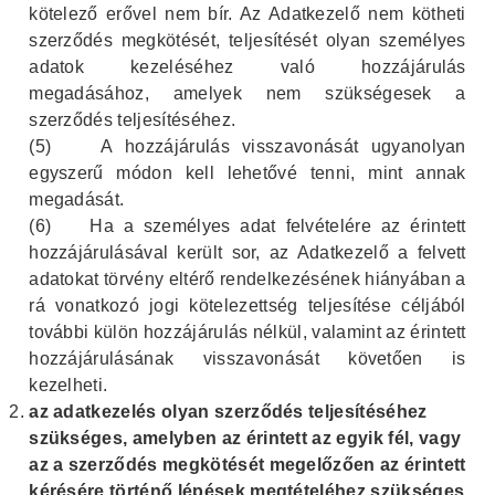
kötelező erővel nem bír. Az Adatkezelő nem kötheti
szerződés megkötését, teljesítését olyan személyes
adatok kezeléséhez való hozzájárulás
megadásához, amelyek nem szükségesek a
szerződés teljesítéséhez.
(5)
A hozzájárulás visszavonását ugyanolyan
egyszerű módon kell lehetővé tenni, mint annak
megadását.
(6)
Ha a személyes adat felvételére az érintett
hozzájárulásával került sor, az Adatkezelő a felvett
adatokat törvény eltérő rendelkezésének hiányában a
rá vonatkozó jogi kötelezettség teljesítése céljából
további külön hozzájárulás nélkül, valamint az érintett
hozzájárulásának visszavonását követően is
kezelheti.
az adatkezelés olyan szerződés teljesítéséhez
szükséges, amelyben az érintett az egyik fél, vagy
az a szerződés megkötését megelőzően az érintett
kérésére történő lépések megtételéhez szükséges