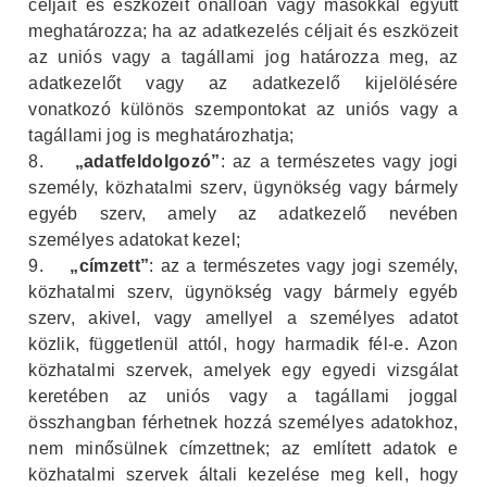
céljait és eszközeit önállóan vagy másokkal együtt
meghatározza; ha az adatkezelés céljait és eszközeit
az uniós vagy a tagállami jog határozza meg, az
adatkezelőt vagy az adatkezelő kijelölésére
vonatkozó különös szempontokat az uniós vagy a
tagállami jog is meghatározhatja;
8.
„adatfeldolgozó”
: az a természetes vagy jogi
személy, közhatalmi szerv, ügynökség vagy bármely
egyéb szerv, amely az adatkezelő nevében
személyes adatokat kezel;
9.
„címzett”
: az a természetes vagy jogi személy,
közhatalmi szerv, ügynökség vagy bármely egyéb
szerv, akivel, vagy amellyel a személyes adatot
közlik, függetlenül attól, hogy harmadik fél-e. Azon
közhatalmi szervek, amelyek egy egyedi vizsgálat
keretében az uniós vagy a tagállami joggal
összhangban férhetnek hozzá személyes adatokhoz,
nem minősülnek címzettnek; az említett adatok e
közhatalmi szervek általi kezelése meg kell, hogy