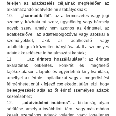
feleljen az adatkezelés céljainak megfelelően az
alkalmazandó adatvédelmi szabályoknak;
10.
„harmadik fél”
: az a természetes vagy jogi
személy, közhatalmi szerv, ügynökség vagy bármely
egyéb szerv, amely nem azonos az érintettel, az
adatkezelővel, az adatfeldolgozóval vagy azokkal a
személyekkel, akik az adatkezelő vagy
adatfeldolgozó közvetlen irányítása alatt a személyes
adatok kezelésére felhatalmazást kaptak;
11.
„az érintett hozzájárulása”
: az érintett
akaratának önkéntes, konkrét és megfelelő
tájékoztatáson alapuló és egyértelmű kinyilvánítása,
amellyel az érintett nyilatkozat vagy a megerősítést
félreérthetetlenül kifejező cselekedet útján jelzi, hogy
beleegyezését adja az őt érintő személyes adatok
kezeléséhez;
12.
„adatvédelmi incidens”
: a biztonság olyan
sérülése, amely a továbbított, tárolt vagy más módon
kezelt személyes adatok véletlen vagy jogellenes