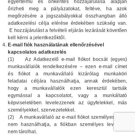
egyértelmű és önkéntes hozzájárulása alapján
őrizheti meg a pályázatokat, feltéve, ha azok
megőrzésére a jogszabályokkal összhangban álló
adatkezelési célja elérése érdekében szükség van.
E hozzájárulást a felvételi eljárás lezárását követően
kell kérni a jelentkezőktől.
E-mail fiók használatának ellenőrzésével
kapcsolatos adatkezelés
(1)
Az Adatkezelő e-mail fiókot bocsát (egyes)
munkavállalók rendelkezésére – ezen e-mail címet
és fiókot a munkavállaló kizárólag munkaköri
feladatai céljára használhatja, annak érdekében,
hogy a munkavállalók ezen keresztül tartsák
egymással a kapcsolatot, vagy a munkáltató
képviseletében levelezzenek az ügyfelekkel, más
személyekkel, szervezetekkel.
(2)
A munkavállaló az e-mail fiókot személyes célra
nem használhatja, a fiókban személyes leveleket
nem tárolhat.