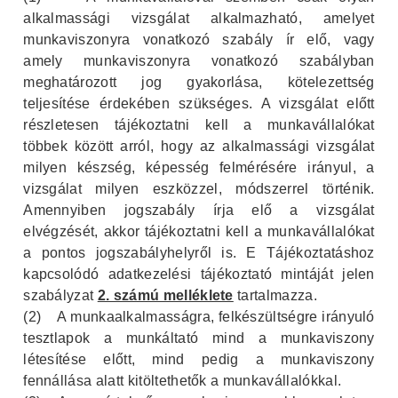
alkalmassági vizsgálat alkalmazható, amelyet
munkaviszonyra vonatkozó szabály ír elő, vagy
amely munkaviszonyra vonatkozó szabályban
meghatározott jog gyakorlása, kötelezettség
teljesítése érdekében szükséges. A vizsgálat előtt
részletesen tájékoztatni kell a munkavállalókat
többek között arról, hogy az alkalmassági vizsgálat
milyen készség, képesség felmérésére irányul, a
vizsgálat milyen eszközzel, módszerrel történik.
Amennyiben jogszabály írja elő a vizsgálat
elvégzését, akkor tájékoztatni kell a munkavállalókat
a pontos jogszabályhelyről is. E Tájékoztatáshoz
kapcsolódó adatkezelési tájékoztató mintáját jelen
szabályzat
2. számú melléklete
tartalmazza.
(2)
A munkaalkalmasságra, felkészültségre irányuló
tesztlapok a munkáltató mind a munkaviszony
létesítése előtt, mind pedig a munkaviszony
fennállása alatt kitöltethetők a munkavállalókkal.