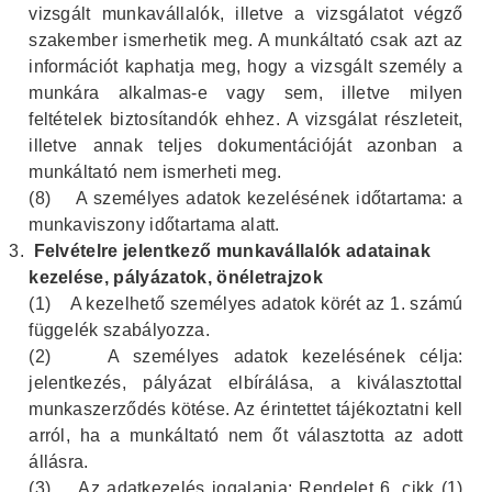
vizsgált munkavállalók, illetve a vizsgálatot végző
szakember ismerhetik meg. A munkáltató csak azt az
információt kaphatja meg, hogy a vizsgált személy a
munkára alkalmas-e vagy sem, illetve milyen
feltételek biztosítandók ehhez. A vizsgálat részleteit,
illetve annak teljes dokumentációját azonban a
munkáltató nem ismerheti meg.
(8)
A személyes adatok kezelésének időtartama: a
munkaviszony időtartama alatt.
Felvételre jelentkező munkavállalók adatainak
kezelése, pályázatok, önéletrajzok
(1)
A kezelhető személyes adatok körét az 1. számú
függelék szabályozza.
(2)
A személyes adatok kezelésének célja:
jelentkezés, pályázat elbírálása, a kiválasztottal
munkaszerződés kötése. Az érintettet tájékoztatni kell
arról, ha a munkáltató nem őt választotta az adott
állásra.
(3)
Az adatkezelés jogalapja: Rendelet 6. cikk (1)