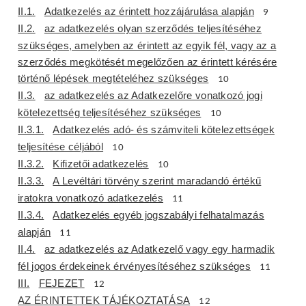
II.1.
Adatkezelés az érintett hozzájárulása alapján
9
II.2.
az adatkezelés olyan szerződés teljesítéséhez
szükséges, amelyben az érintett az egyik fél, vagy az a
szerződés megkötését megelőzően az érintett kérésére
történő lépések megtételéhez szükséges
10
II.3.
az adatkezelés az Adatkezelőre vonatkozó jogi
kötelezettség teljesítéséhez szükséges
10
II.3.1.
Adatkezelés adó- és számviteli kötelezettségek
teljesítése céljából
10
II.3.2.
Kifizetői adatkezelés
10
II.3.3.
A Levéltári törvény szerint maradandó értékű
iratokra vonatkozó adatkezelés
11
II.3.4.
Adatkezelés egyéb jogszabályi felhatalmazás
alapján
11
II.4.
az adatkezelés az Adatkezelő vagy egy harmadik
fél jogos érdekeinek érvényesítéséhez szükséges
11
III.
FEJEZET
12
AZ ÉRINTETTEK TÁJÉKOZTATÁSA
12