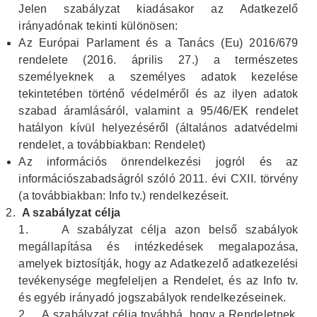
Jelen szabályzat kiadásakor az Adatkezelő
irányadónak tekinti különösen:
Az Európai Parlament és a Tanács (Eu) 2016/679
rendelete (2016. április 27.) a természetes
személyeknek a személyes adatok kezelése
tekintetében történő védelméről és az ilyen adatok
szabad áramlásáról, valamint a 95/46/EK rendelet
hatályon kívül helyezéséről (általános adatvédelmi
rendelet, a továbbiakban: Rendelet)
Az információs önrendelkezési jogról és az
információszabadságról szóló 2011. évi CXII. törvény
(a továbbiakban: Info tv.) rendelkezéseit.
A szabályzat célja
1.
A szabályzat célja azon belső szabályok
megállapítása és intézkedések megalapozása,
amelyek biztosítják, hogy az Adatkezelő adatkezelési
tevékenysége megfeleljen a Rendelet, és az Info tv.
és egyéb irányadó jogszabályok rendelkezéseinek.
2.
A szabályzat célja továbbá, hogy a Rendeletnek,