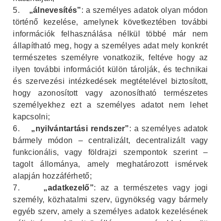
5.
„álnevesítés”
: a személyes adatok olyan módon
történő kezelése, amelynek következtében további
információk felhasználása nélkül többé már nem
állapítható meg, hogy a személyes adat mely konkrét
természetes személyre vonatkozik, feltéve hogy az
ilyen további információt külön tárolják, és technikai
és szervezési intézkedések megtételével biztosított,
hogy azonosított vagy azonosítható természetes
személyekhez ezt a személyes adatot nem lehet
kapcsolni;
6.
„nyilvántartási rendszer”
: a személyes adatok
bármely módon – centralizált, decentralizált vagy
funkcionális, vagy földrajzi szempontok szerint –
tagolt állománya, amely meghatározott ismérvek
alapján hozzáférhető;
7.
„adatkezelő”
: az a természetes vagy jogi
személy, közhatalmi szerv, ügynökség vagy bármely
egyéb szerv, amely a személyes adatok kezelésének