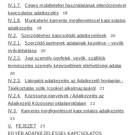
IV.1.7.
Céges mobiltelefon használatának ellenőrzésével
kapcsolatos adatkezelés
18
IV.1.8.
Munkahelyi kamerás megfigyeléssel kapcsolatos
adatkezelés
18
IV.2.
Szerződéshez kapcsolódó adatkezelések
20
IV.2.1.
Szerződő partnerek adatainak kezelése – vevők
nyilvántartása
20
IV.2.2.
Jogi személy ügyfelek, vevők, szállítók
természetes személy képviselőinek elérhetőségi adatai
20
IV.2.3.
Látogatói adatkezelés az Adatkezelő honlapján -
Tájékoztatás sütik (cookie) alkalmazásáról
21
IV.2.4.
Közösségi irányelvek / Adatkezelés az
Adatkezelő Közösségi oldalán/oldalain
22
IV.3.
Kamerás megfigyeléssel kapcsolatos adatkezelés
23
V.
FEJEZET
25
EGYÉB ADATKEZELÉSSEL KAPCSOLATOS