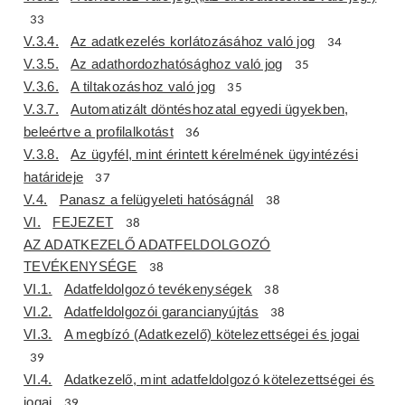
33
V.3.4.
Az adatkezelés korlátozásához való jog
34
V.3.5.
Az adathordozhatósághoz való jog
35
V.3.6.
A tiltakozáshoz való jog
35
V.3.7.
Automatizált döntéshozatal egyedi ügyekben,
beleértve a profilalkotást
36
V.3.8.
Az ügyfél, mint érintett kérelmének ügyintézési
határideje
37
V.4.
Panasz a felügyeleti hatóságnál
38
VI.
FEJEZET
38
AZ ADATKEZELŐ ADATFELDOLGOZÓ
TEVÉKENYSÉGE
38
VI.1.
Adatfeldolgozó tevékenységek
38
VI.2.
Adatfeldolgozói garancianyújtás
38
VI.3.
A megbízó (Adatkezelő) kötelezettségei és jogai
39
VI.4.
Adatkezelő, mint adatfeldolgozó kötelezettségei és
jogai
39