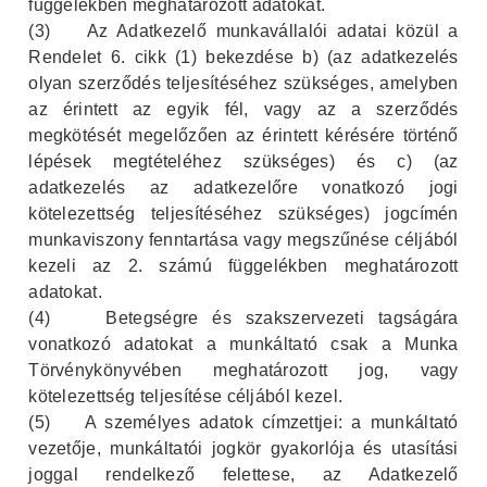
függelékben meghatározott adatokat.
(3)
Az Adatkezelő munkavállalói adatai közül a
Rendelet 6. cikk (1) bekezdése b) (az adatkezelés
olyan szerződés teljesítéséhez szükséges, amelyben
az érintett az egyik fél, vagy az a szerződés
megkötését megelőzően az érintett kérésére történő
lépések megtételéhez szükséges) és c) (az
adatkezelés az adatkezelőre vonatkozó jogi
kötelezettség teljesítéséhez szükséges) jogcímén
munkaviszony
fenntartása vagy megszűnése céljából
kezeli az 2. számú függelékben meghatározott
adatokat.
(4)
Betegségre és szakszervezeti tagságára
vonatkozó adatokat a munkáltató csak a Munka
Törvénykönyvében meghatározott jog, vagy
kötelezettség teljesítése céljából kezel.
(5)
A személyes adatok címzettjei: a munkáltató
vezetője, munkáltatói jogkör gyakorlója és utasítási
joggal rendelkező felettese, az Adatkezelő