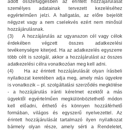
adott összefüggésben az érintett hozzájárulását
személyes adatainak tervezett kezeléséhez
egyértelműen jelzi. A hallgatás, az előre bejelölt
négyzet vagy a nem cselekvés ezért nem minősül
hozzájárulásnak.
(3)
A hozzájárulás az ugyanazon cél vagy célok
érdekében végzett összes adatkezelési
tevékenységre kiterjed. Ha az adatkezelés egyszerre
több célt is szolgál, akkor a hozzájárulást az összes
adatkezelési célra vonatkozóan meg kell adni.
(4)
Ha az érintett hozzájárulását olyan írásbeli
nyilatkozat keretében adja meg, amely más ügyekre
is vonatkozik – pl. szolgáltatási szerződés megkötése
- a hozzájárulás iránti kérelmet ezektől a más
ügyektől egyértelműen megkülönböztethető módon
kell előadni, érthető és könnyen hozzáférhető
formában, világos és egyszerű nyelvezettel. Az
érintett hozzájárulását tartalmazó ilyen nyilatkozat
bármely olyan része, amely sérti a Rendeletet,