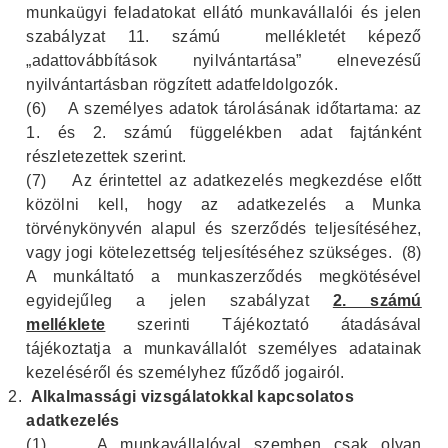
munkaügyi feladatokat ellátó munkavállalói és jelen
szabályzat 11. számú mellékletét képező
„adattovábbítások nyilvántartása” elnevezésű
nyilvántartásban rögzített adatfeldolgozók.
(6)
A személyes adatok tárolásának időtartama: az
1. és 2. számú függelékben adat fajtánként
részletezettek szerint.
(7)
Az érintettel az adatkezelés megkezdése előtt
közölni kell, hogy az adatkezelés a Munka
törvénykönyvén alapul és szerződés teljesítéséhez,
vagy jogi kötelezettség teljesítéséhez szükséges. (8)
A munkáltató a munkaszerződés megkötésével
egyidejűleg a jelen szabályzat
2. számú
melléklete
szerinti Tájékoztató átadásával
tájékoztatja a munkavállalót személyes adatainak
kezeléséről és személyhez fűződő jogairól.
Alkalmassági vizsgálatokkal kapcsolatos
adatkezelés
(1)
A munkavállalóval szemben csak olyan