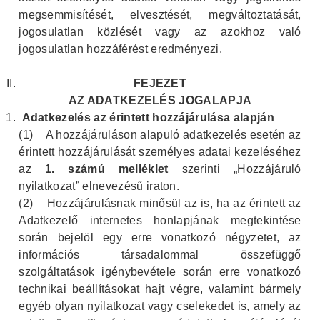
megsemmisítését, elvesztését, megváltoztatását,
jogosulatlan közlését vagy az azokhoz való
jogosulatlan hozzáférést eredményezi.
FEJEZET
AZ ADATKEZELÉS JOGALAPJA
Adatkezelés az érintett hozzájárulása alapján
(1)
A hozzájáruláson alapuló adatkezelés esetén az
érintett hozzájárulását személyes adatai kezeléséhez
az
1. számú melléklet
szerinti „Hozzájáruló
nyilatkozat” elnevezésű iraton.
(2)
H
ozzájárulásnak minősül az is, ha az érintett az
Adatkezelő internetes honlapjának megtekintése
során bejelöl egy erre vonatkozó négyzetet, az
információs társadalommal összefüggő
szolgáltatások igénybevétele során erre vonatkozó
technikai beállításokat hajt végre, valamint bármely
egyéb olyan nyilatkozat vagy cselekedet is, amely az