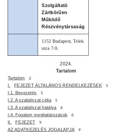
Szolgáltató
Zártkörűen
Működő
Részvénytársaság
Székhely:
1152 Budapest, Telek
utca 7-9.
2024.
Tartalom
Tartalom
2
I.
FEJEZET ÁLTALÁNOS RENDELKEZÉSEK
5
I.1. Bevezetés
5
I.2. A szabályzat célja
5
I.3. A szabályzat hatálya
6
I.4. Fogalom meghatározások
6
II.
FEJEZET
9
AZ ADATKEZELÉS JOGALAPJA
9