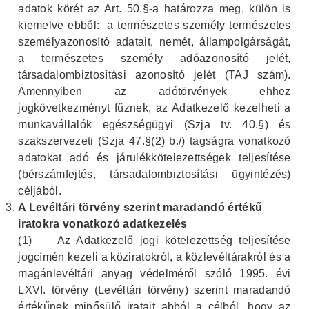
adatok körét az Art. 50.§-a határozza meg, külön is
kiemelve ebből: a természetes személy természetes
személyazonosító adatait, nemét, állampolgárságát,
a természetes személy adóazonosító jelét,
társadalombiztosítási azonosító jelét (TAJ szám).
Amennyiben az adótörvények ehhez
jogkövetkezményt fűznek, az Adatkezelő kezelheti a
munkavállalók egészségügyi (Szja tv. 40.§) és
szakszervezeti (Szja 47.§(2) b./) tagságra vonatkozó
adatokat adó és járulékkötelezettségek teljesítése
(bérszámfejtés, társadalombiztosítási ügyintézés)
céljából.
A Levéltári törvény szerint maradandó értékű
iratokra vonatkozó adatkezelés
(1)
Az Adatkezelő jogi kötelezettség teljesítése
jogcímén kezeli a köziratokról, a közlevéltárakról és a
magánlevéltári anyag védelméről szóló 1995. évi
LXVI. törvény (Levéltári törvény) szerint maradandó
értékűnek minősülő iratait abból a célból, hogy az