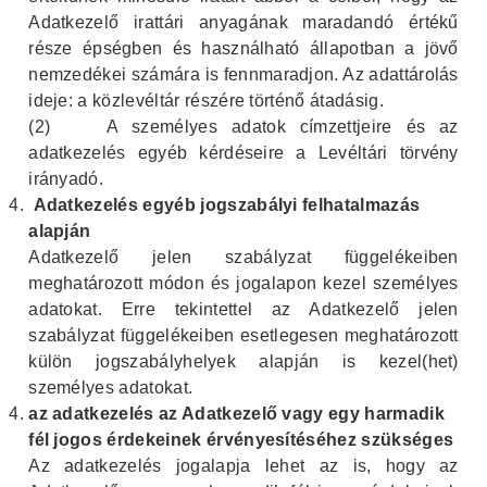
Adatkezelő irattári anyagának maradandó értékű
része épségben és használható állapotban a jövő
nemzedékei számára is fennmaradjon. Az adattárolás
ideje: a közlevéltár részére történő átadásig.
(2)
A személyes adatok címzettjeire és az
adatkezelés egyéb kérdéseire a Levéltári törvény
irányadó.
Adatkezelés egyéb jogszabályi felhatalmazás
alapján
Adatkezelő jelen szabályzat függelékeiben
meghatározott módon és jogalapon kezel személyes
adatokat. Erre tekintettel az Adatkezelő jelen
szabályzat függelékeiben esetlegesen meghatározott
külön jogszabályhelyek alapján is kezel(het)
személyes adatokat.
az adatkezelés az Adatkezelő vagy egy harmadik
fél jogos érdekeinek érvényesítéséhez szükséges
Az adatkezelés jogalapja lehet az is, hogy az