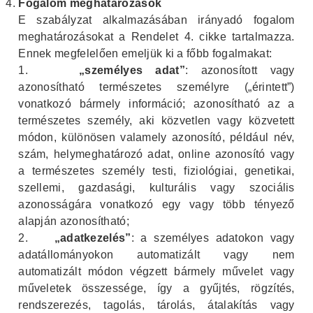
Fogalom meghatározások
E szabályzat alkalmazásában irányadó fogalom
meghatározásokat a Rendelet 4. cikke tartalmazza.
Ennek megfelelően emeljük ki a főbb fogalmakat:
1.
„személyes adat”
: azonosított vagy
azonosítható természetes személyre („érintett”)
vonatkozó bármely információ; azonosítható az a
természetes személy, aki közvetlen vagy közvetett
módon, különösen valamely azonosító, például név,
szám, helymeghatározó adat, online azonosító vagy
a természetes személy testi, fiziológiai, genetikai,
szellemi, gazdasági, kulturális vagy szociális
azonosságára vonatkozó egy vagy több tényező
alapján azonosítható;
2.
„adatkezelés”
: a személyes adatokon vagy
adatállományokon automatizált vagy nem
automatizált módon végzett bármely művelet vagy
műveletek összessége, így a gyűjtés, rögzítés,
rendszerezés, tagolás, tárolás, átalakítás vagy