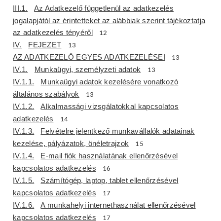
III.1.
Az Adatkezelő függetlenül az adatkezelés
jogalapjától az érintetteket az alábbiak szerint tájékoztatja
az adatkezelés tényéről
12
IV.
FEJEZET
13
AZ ADATKEZELŐ EGYES ADATKEZELÉSEI
13
IV.1.
Munkaügyi, személyzeti adatok
13
IV.1.1.
Munkaügyi adatok kezelésére vonatkozó
általános szabályok
13
IV.1.2.
Alkalmassági vizsgálatokkal kapcsolatos
adatkezelés
14
IV.1.3.
Felvételre jelentkező munkavállalók adatainak
kezelése, pályázatok, önéletrajzok
15
IV.1.4.
E-mail fiók használatának ellenőrzésével
kapcsolatos adatkezelés
16
IV.1.5.
Számítógép, laptop, tablet ellenőrzésével
kapcsolatos adatkezelés
17
IV.1.6.
A munkahelyi internethasználat ellenőrzésével
kapcsolatos adatkezelés
17