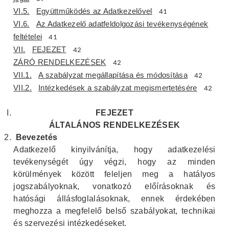
VI.5.
Együttműködés az Adatkezelővel
41
VI.6.
Az Adatkezelő adatfeldolgozási tevékenységének
feltételei
41
VII.
FEJEZET
42
ZÁRÓ RENDELKEZÉSEK
42
VII.1.
A szabályzat megállapítása és módosítása
42
VII.2.
Intézkedések a szabályzat megismertetésére
42
FEJEZET
ÁLTALÁNOS RENDELKEZÉSEK
Bevezetés
Adatkezelő kinyilvánítja, hogy adatkezelési
tevékenységét úgy végzi, hogy az minden
körülmények között feleljen meg a hatályos
jogszabályoknak, vonatkozó előírásoknak és
hatósági állásfoglalásoknak, ennek érdekében
meghozza a megfelelő belső szabályokat, technikai
és szervezési intézkedéseket.