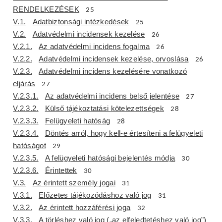
RENDELKEZÉSEK
25
V.1.
Adatbiztonsági intézkedések
25
V.2.
Adatvédelmi incidensek kezelése
26
V.2.1.
Az adatvédelmi incidens fogalma
26
V.2.2.
Adatvédelmi incidensek kezelése, orvoslása
26
V.2.3.
Adatvédelmi incidens kezelésére vonatkozó
eljárás
27
V.2.3.1.
Az adatvédelmi incidens belső jelentése
27
V.2.3.2.
Külső tájékoztatási kötelezettségek
28
V.2.3.3.
Felügyeleti hatóság
28
V.2.3.4.
Döntés arról, hogy kell-e értesíteni a felügyeleti
hatóságot
29
V.2.3.5.
A felügyeleti hatósági bejelentés módja
30
V.2.3.6.
Érintettek
30
V.3.
Az érintett személy jogai
31
V.3.1.
Előzetes tájékozódáshoz való jog
31
V.3.2.
Az érintett hozzáférési joga
32
V.3.3.
A törléshez való jog („az elfeledtetéshez való jog”)