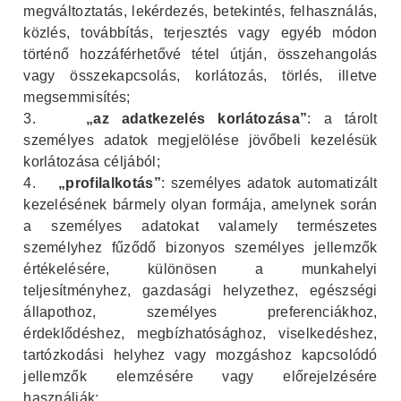
megváltoztatás, lekérdezés, betekintés, felhasználás,
közlés, továbbítás, terjesztés vagy egyéb módon
történő hozzáférhetővé tétel útján, összehangolás
vagy összekapcsolás, korlátozás, törlés, illetve
megsemmisítés;
3.
„az adatkezelés korlátozása”
: a tárolt
személyes adatok megjelölése jövőbeli kezelésük
korlátozása céljából;
4.
„profilalkotás”
: személyes adatok automatizált
kezelésének bármely olyan formája, amelynek során
a személyes adatokat valamely természetes
személyhez fűződő bizonyos személyes jellemzők
értékelésére, különösen a munkahelyi
teljesítményhez, gazdasági helyzethez, egészségi
állapothoz, személyes preferenciákhoz,
érdeklődéshez, megbízhatósághoz, viselkedéshez,
tartózkodási helyhez vagy mozgáshoz kapcsolódó
jellemzők elemzésére vagy előrejelzésére
használják;