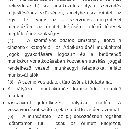
bekezdése b) az adatkezelés olyan szerződés
teljesítéséhez szükséges, amelyben az érintett az
egyik fél, vagy az a szerződés megkötését
megelőzően az érintett kérésére történő lépések
megtételéhez szükséges.
(4)
A személyes adatok címzettjei, illetve a
címzettek kategóriái: az Adatkezelőnél munkáltatói
jogok gyakorlására jogosult és a betöltendő
munkakör vonatkozásában közvetlen utasítási joggal
rendelkező vezető, munkaügyi feladatokat ellátó
munkavállalók.
(5)
A személyes adatok tárolásának időtartama:
A pályázott munkakörhöz kapcsolódó próbaidő
lejártáig.
Visszavont jelentkezés, pályázat esetén: A
visszavonásról szóló tájékoztatást követően azonnal.
(6)
A munkáltató – az (5) bekezdésben rögzített
időtartamon túl - csak az érintett kifejezett,