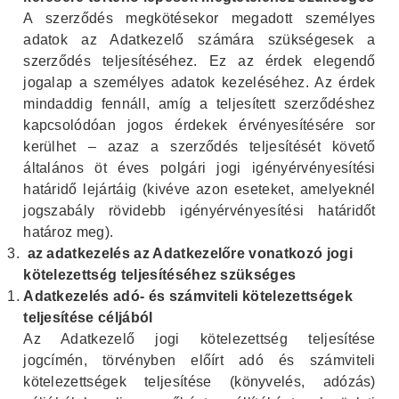
A szerződés megkötésekor megadott személyes
adatok az Adatkezelő számára szükségesek a
szerződés teljesítéséhez. Ez az érdek elegendő
jogalap a személyes adatok kezeléséhez. Az érdek
mindaddig fennáll, amíg a teljesített szerződéshez
kapcsolódóan jogos érdekek érvényesítésére sor
kerülhet – azaz a szerződés teljesítését követő
általános öt éves polgári jogi igényérvényesítési
határidő lejártáig (kivéve azon eseteket, amelyeknél
jogszabály rövidebb igényérvényesítési határidőt
határoz meg).
az adatkezelés az Adatkezelőre vonatkozó jogi
kötelezettség teljesítéséhez szükséges
Adatkezelés adó- és számviteli kötelezettségek
teljesítése céljából
Az Adatkezelő jogi kötelezettség teljesítése
jogcímén, törvényben előírt adó és számviteli
kötelezettségek teljesítése (könyvelés, adózás)