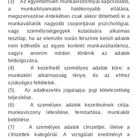
(3)
Az egyértelműen munkaviszonnyal kapcsolatos,
a munkafolyamatok hatékonyabb ellátása,
megszervezése érdekében csak akkor töltethető ki a
munkavállalók nagyobb csoportjával pszichológiai,
vagy személyiségjegyek kutatására alkalmas
tesztlap, ha az elemzés során felszínre került adatok
nem köthetők az egyes konkrét munkavállalókhoz,
vagyis anonim módon történik az adatok
feldolgozása.
(4)
A kezelhető személyes adatok köre: a
munkaköri alkalmasság ténye, és az ehhez
szükséges feltételek.
(5)
Az adatkezelés jogalapja: jogi kötelezettség
teljesítése.
(6)
A személyes adatok kezelésének célja:
munkaviszony létesítése, fenntartása, munkakör
betöltése.
(7)
A személyes adatok címzettjei, illetve a
címzettek kategóriái: A vizsgálati eredményt a